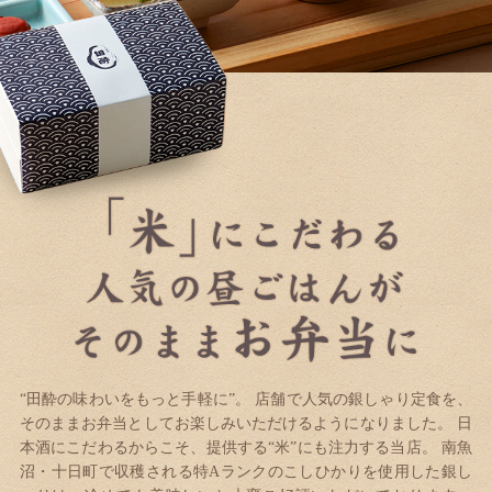
“田酔の味わいをもっと手軽に”。
店舗で人気の銀しゃり定食を、
そのままお弁当としてお楽しみいただけるようになりました。
日
本酒にこだわるからこそ、提供する“米”にも注力する当店。
南魚
沼・十日町で収穫される
特Aランクのこしひかりを使用した銀し