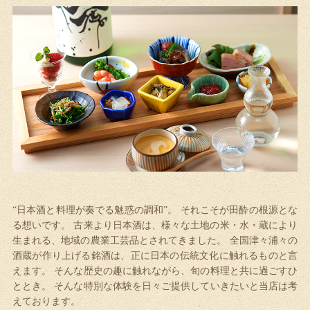
“日本酒と料理が奏でる魅惑の調和”。
それこそが田酔の根源とな
る想いです。
古来より日本酒は、様々な土地の米・水・蔵により
生まれる、地域の農業工芸品とされてきました。
全国津々浦々の
酒蔵が作り上げる銘酒は、正に日本の伝統文化に触れるものと言
えます。
そんな歴史の趣に触れながら、旬の料理と共に過ごすひ
ととき。
そんな特別な体験を日々ご提供していきたいと当店は考
えております。