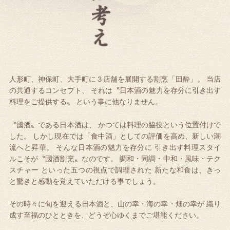
人形町、神保町、大手町に３店舗を展開する割烹「田酔」。
当店
の共通するコンセプト、
それは〝日本酒の魅力を存分に引き出す
料理をご提供する〟
という事に他なりません。
〝國酒〟である日本酒は、
かつては料理の脇役という位置付けで
した。
しかし現在では「食中酒」としての評価を高め、新しい潮
流へと昇華。
そんな日本酒の魅力を存分に
引き出す料理スタイ
ルこそが〝國酒割烹〟なのです。
調和・同調・中和・風味・テク
スチャー
といった五つの視点で調理された
新たな和食は、きっ
と驚きと感動を覚えていただける事でしょう。
その時々に旬を迎える日本酒と、山の幸・海の幸・畑の幸が
織り
成す至福のひとときを、どうぞ心ゆくまでご堪能ください。